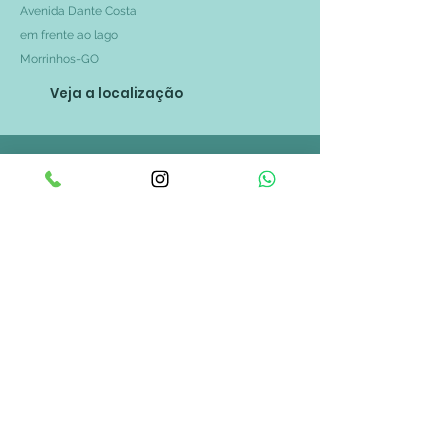
Avenida Dante Costa
em frente ao lago
Morrinhos-GO
Veja a localização
Nossos
Contatos
Email:
atendimento@clinicacure.com.br
Fone: 64
3413-2020
WhatsApp: 64
99299-2020
Agende seus Exames
Fale com
a Gente