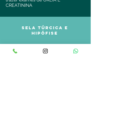
CREATININA
Sela Túrcica e
Hipófise
Jejum de 4 Horas
Perguntar se faz uso de
Aparelho ortodôntico, Em
caso de uso - retirar.
Pacientes acima de 60 anos
trazer exames de URÉIA E
CREATININA
Angioressonânci
a Crânio